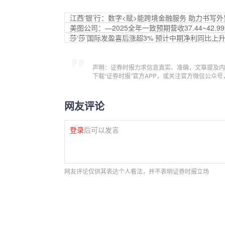
江西‘银’行：数字<赋>能跨境金融服务 助力书写
美图公司：—2025全年一致预期营收37.44~42.99
莎‘莎’国际发盈喜后涨超3% 预计中期净利同比上升5
声明：证券时报力求信息真实、准确，文章提及内
下载“证券时报”官方APP，或关注官方微信公众
网友评论
登录
后可以发言
网友评论仅供其表达个人看法，并不表明证券时报立场