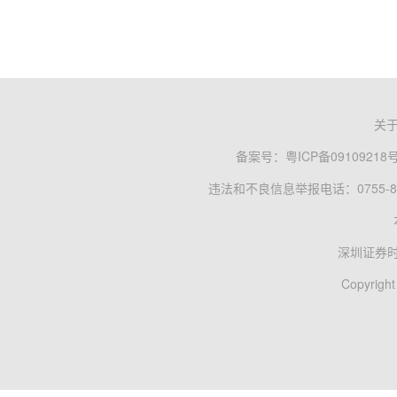
关
备案号：
粤ICP备09109218
违法和不良信息举报电话：0755-83
深圳证券
Copyright