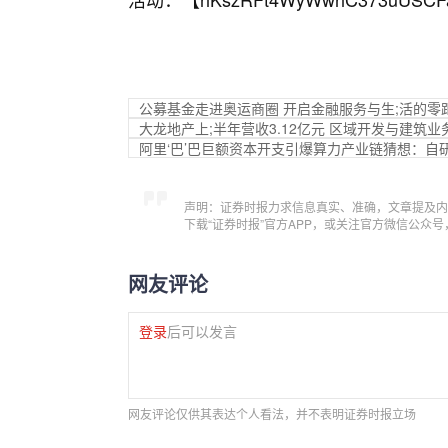
公募基金走进奥运商圈 开启金融服务与生;活的零
大龙地产上;半年营收3.12亿元 区域开发与建筑
阿里‘巴’巴巨额资本开支引爆算力产业链猜想：自
声明：证券时报力求信息真实、准确，文章提及内
下载“证券时报”官方APP，或关注官方微信公众
网友评论
登录
后可以发言
网友评论仅供其表达个人看法，并不表明证券时报立场