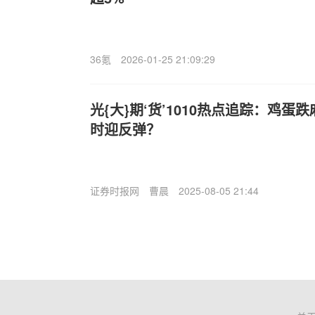
36氪
2026-01-25 21:09:29
光{大}期‘货’1010热点追踪：鸡
时迎反弹？
证券时报网
曹晨
2025-08-05 21:44