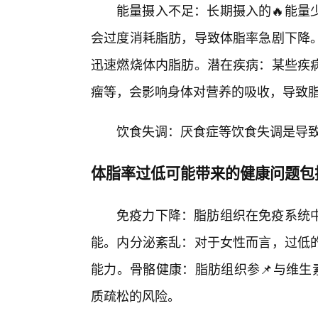
能量摄入不足：长期摄入的🔥能量
会过度消耗脂肪，导致体脂率急剧下降
迅速燃烧体内脂肪。潜在疾病：某些疾病
瘤等，会影响身体对营养的吸收，导致
饮食失调：厌食症等饮食失调是导
体脂率过低可能带来的健康问题包
免疫力下降：脂肪组织在免疫系统
能。内分泌紊乱：对于女性而言，过低
能力。骨骼健康：脂肪组织参📌与维生
质疏松的风险。