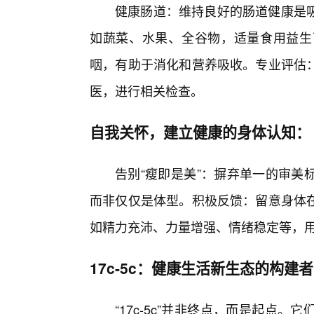
健康肠道：维持良好的肠道健康是
如蔬菜、水果、全谷物，适量食用益生
咽，有助于消化和营养吸收。专业评估：
医，进行相关检查。
自我关怀，建立健康的身体认知：
告别“瘦即是美”：摒弃单一的审美
而非仅仅是体型。积极反馈：留意身体
如精力充沛、力量增强、情绪稳定等，
17c-5c：健康生活新生态的构建者
“17c-5c”并非终点，而是起点