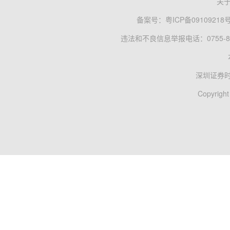
关
备案号：
粤ICP备09109218
违法和不良信息举报电话：0755-83
深圳证券
Copyright