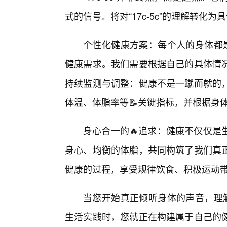
式的信号。将对“17c-5c”的理解转化
个性化健康方案：每个人的身体都是独
健康需求。我们需要根据自己的具体情
持续监测与调整：健康不是一蹴而就的，
体温、体脂率等📝关键指标，并根据身
身心合一的🔥追求：健康不仅仅是
身心、均衡的体脂，共同构筑了我们真
健康的过程，享受规律饮食、积极运动
当您开始真正倾听身体的声音，理解“
生活实践时，您就正在构建属于自己的