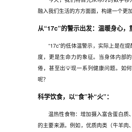
融入我们生活的方方面面，构建一个更
从“17c”的警示出发：温暖身心，
“17c”的低体温警示，实际上是在
度，更是生命力的象征。当身体内部的
倦，甚至出💡现一系列健康问题。如何
呢？
科学饮食，以“食”补“火”：
温热性食物：增加摄入富含蛋白质、
的主要来源。例如，优质肉类（牛羊肉