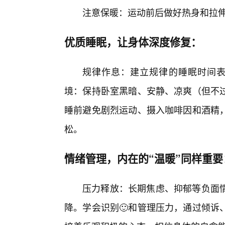
注意保暖：运动前后做好热身和拉
优质睡眠，让身体深度修复：
规律作息：建立规律的睡眠时间表
境：保持卧室黑暗、安静、凉爽（但不
睡前避免剧烈运动、摄入咖啡因和酒精
松。
情绪管理，内在的“温暖”同样重要
压力释放：长期焦虑、抑郁等负面
降。学会识别🙂和管理压力，通过倾诉