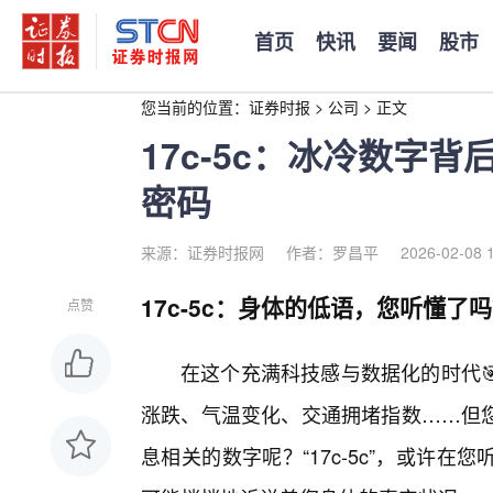
首页
快讯
要闻
股市
您当前的位置：
证券时报
>
公司
>
正文
17c-5c：冰冷数字
密码
来源：证券时报网
作者：罗昌平
2026-02-08 
17c-5c：身体的低语，您听懂了
点赞
在这个充满科技感与数据化的时代
涨跌、气温变化、交通拥堵指数……但
息相关的数字呢？“17c-5c”，或许