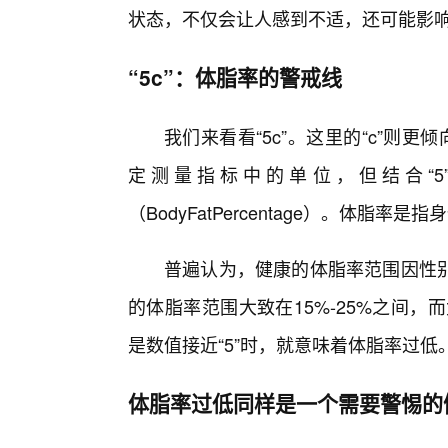
状态，不仅会让人感到不适，还可能影
“5c”：体脂率的警戒线
我们来看看“5c”。这里的“c”则更倾
定测量指标中的单位，但结合“
（BodyFatPercentage）。体脂
普遍认为，健康的体脂率范围因性
的体脂率范围大致在15%-25%之间，
是数值接近“5”时，就意味着体脂率过低
体脂率过低同样是一个需要警惕的