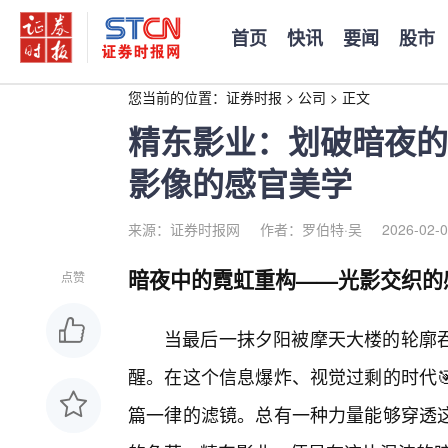
首页
快讯
要闻
股市
您当前的位置：
证券时报
>
公司
>
正文
精东影业：划破暗夜的
影像的感官美学
来源：证券时报网
作者：罗伯特·吴
2026-02-0
暗夜中的霓虹重构——光影交织的
点赞
当最后一抹夕阳被摩天大楼的轮廓吞
醒。在这个信息爆炸、视觉过剩的时代
篇一律的滤镜。总有一种力量能够穿透