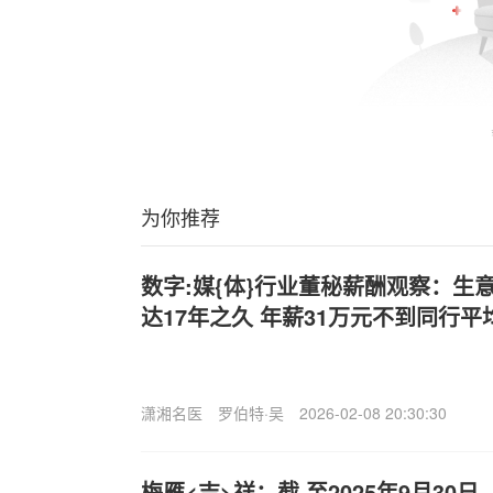
为你推荐
数字:媒{体}行业董秘薪酬观察：生
达17年之久 年薪31万元不到同行
潇湘名医
罗伯特·吴
2026-02-08 20:30:30
梅雁<吉>祥：截.至2025年9月30