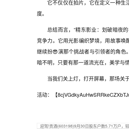
它不仅仅在拍片，它在定义一种生
度。
总结而言，“精东影业：划破暗夜的
竞争力。它用光影编织梦境，用故事唤
继续扮😎演那个挑战者与引领者的角色
暗不明，只要有那一道流光在，美学与
当我们关上灯，打开屏幕，那场关
活动：【
8cjVGdkyAuHwSRRkeCZXbTJ
迎驾!贡酒(603198)9月30日股东户数5.71万户，