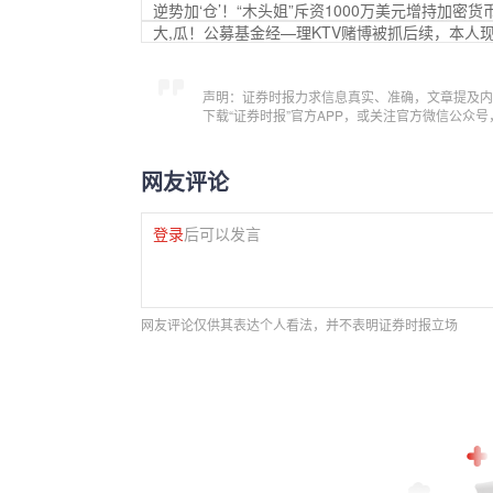
逆势加‘仓’！“木头姐”斥资1000万美元增持加密货币概
大,瓜！公募基金经—理KTV赌博被抓后续，本人
声明：证券时报力求信息真实、准确，文章提及内
下载“证券时报”官方APP，或关注官方微信公众
网友评论
登录
后可以发言
网友评论仅供其表达个人看法，并不表明证券时报立场