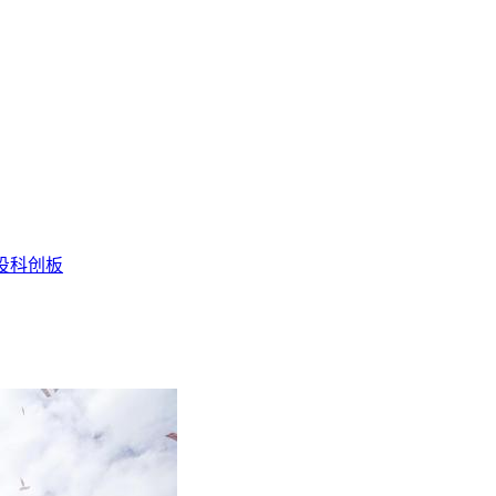
投
科创板