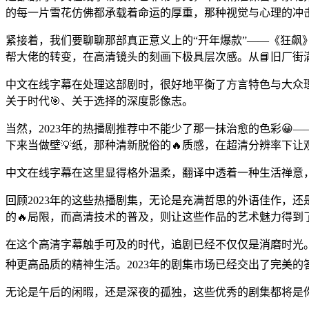
的每一片雪花仿佛都承载着命运的厚重，那种视觉与心理的冲
紧接着，我们要聊聊那部真正意义上的“开年爆款”——《狂
帮大佬的转变，在高清镜头的刻画下极具层次感。从📘旧厂
中文在线字幕在处理这部剧时，很好地平衡了方言特色与大众
关于时代🎯、关于选择的深度影像志。
当然，2023年的热播剧推荐中不能少了那一抹治愈的色彩
下来当做壁💡纸，那种清新脱俗的🔥质感，在超清分辨率下让
中文在线字幕在这里显得格外温柔，翻译中透着一种生活禅意
回顾2023年的这些热播剧集，无论是充满哲思的外语佳作，
的🔥局限，而高清技术的普及，则让这些作品的艺术魅力得到
在这个高清字幕触手可及的时代，追剧已经不仅仅是消磨时光
种更高品质的精神生活。2023年的剧集市场已经交出了完美
无论是午后的闲暇，还是深夜的孤独，这些优秀的剧集都将是