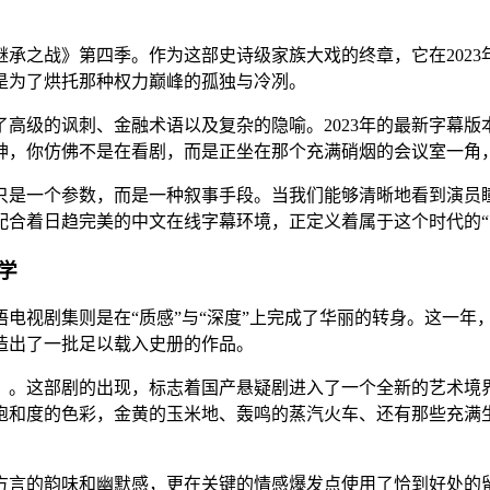
承之战》第四季。作为这部史诗级家族大戏的终章，它在202
是为了烘托那种权力巅峰的孤独与冷冽。
高级的讽刺、金融术语以及复杂的隐喻。2023年的最新字幕版
神，你仿佛不是在看剧，而是正坐在那个充满硝烟的会议室一角，
只是一个参数，而是一种叙事手段。当我们能够清晰地看到演员瞳
，配合着日趋完美的中文在线字幕环境，正定义着属于这个时代的“
学
华语电视剧集则是在“质感”与“深度”上完成了华丽的转身。这一
造出了一批足以载入史册的作品。
节》。这部剧的出现，标志着国产悬疑剧进入了一个全新的艺术境
饱和度的色彩，金黄的玉米地、轰鸣的蒸汽火车、还有那些充满
方言的韵味和幽默感，更在关键的情感爆发点使用了恰到好处的留