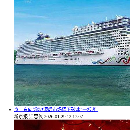
京—东向新能!源后市场挥下破冰“一板斧”
新京报
江惠仪
2026-01-29 12:17:07