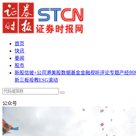
首页
快讯
要闻
股市
新股
信披+
公司
港美股
数据
基金
金融
视听
评论
专题
产经
创
新三板
投教
ESG
滚动
公众号