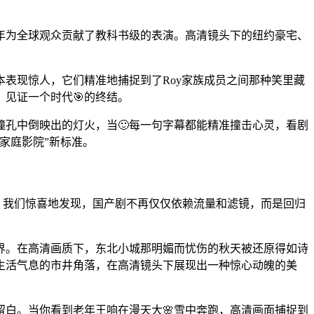
3年为全球观众贡献了教科书级的表演。高清镜头下的纽约豪宅、
本表现惊人，它们精准地捕捉到了Roy家族成员之间那种笑里藏
见证一个时代🎯的终结。
孔中倒映出的灯火，当🙂每一句字幕都能精准撞击心灵，看剧
家庭影院”新标准。
年，我们惊喜地发现，国产剧不再仅仅依赖流量和滤镜，而是回归
界。在高清画质下，东北小城那明媚而忧伤的秋天被还原得如诗
生活气息的市井角落，在高清镜头下展现出一种惊心动魄的美
白。当你看到老年王响在漫天大🌸雪中奔跑，高清画面捕捉到