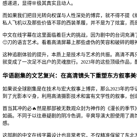
感递进，显得🌸极其真实且动人。
而如果我们把目光转向权谋与人性深处的博弈，就不得不提《继
私人飞机以及那些价值不菲的西装革履，并不是为了炫富，而
中文在线字幕在这里面临着巨大的挑战，因为剧中的台词充满了
🙂刀的语言艺术。看着高清屏幕上那些虚伪的笑容和破碎的眼
这种追剧体验的提升，本质上是技术与艺术的共振。高清不再
就变成了一次足不出户的灵魂旅行。2023年的这些顶级作品
华语剧集的文艺复兴：在高清镜头下重塑东方叙事美
如果说全球剧集是在技术与宏大叙事上博弈，那么2023年的
到了光影本💡身，利用高清摄影技术和富有文学性的叙事，创
首当其冲的必🔥然是那部被无数观众封为神作的《漫长的季
如画。不同于以往悬疑剧的阴冷色调，辛爽导演大胆使用了高
感。
这部剧的中文在线字幕设计也非常考究，不仅精准保留了东北