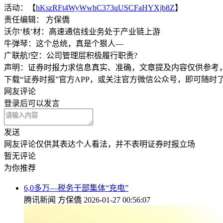
活动：【
hKszRFt4WyWwhC373uUSCFaHYXjb8Z
】
责任编辑： 方保僑
沃尔‘核’材：高速通信线业务处于产业链上游
牛弹琴：这个总统，真是个狠人—
广联航!空：公司管理层积极履行职责?
声明：证券时报力求信息真实、准确，文章提及内容仅供参考
下载“证券时报”官方APP，或关注官方微信公众号，即可随
网友评论
登录
后可以发言
发送
网友评论仅供其表达个人看法，并不表明证券时报立场
暂无评论
为你推荐
6,0多万—税务干部集体“充电”
腾讯新闻
方保僑
2026-01-27 00:56:07