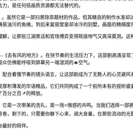
击力，是任何低画质资源都无法替代的。
飙》。虽然它是一部扫黑除恶题材的作品，但其精良的制作水准却
街满是油污的鱼摊，到后来富丽堂皇却冰冷的别墅，画面的精细度
理解，让那些江湖黑话和官场博弈变得既接地气又高深莫测。这
——《去有风的地方》。在快节奏的生活压力下，这部剧高清呈现
观众仿佛能呼吸到屏幕另一端湿润的🔥空气。
，配合着慢节奏的镜头语言，让这部剧成为了无数人的心灵避风
还是厚积薄发的华语精品，它们共同构成了一个前所未有的视听
了百分之百📌的释放。
。它是一次审美的洗礼，是一场⭐情感的共鸣。当我们选择一部
的答卷，剩下的，只需要你静下心来，调大音量，在那些流动的光
你最好的陪伴。