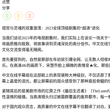
点赞
分享
视觉与灵魂的双重激荡：2023全球顶级剧集的“超清”进化
当我们谈论2023年的电视剧集时，我们实际上在谈论一场关
将画质推向极致、将故事讲到灵魂深处的高分佳作。中文在线
文化交流变得毫无隔阂。
首先要提到的，自然是那部在年初就引爆全网、让无数人彻夜
乐。在高清4K的画质下，宋慧乔脸上细微的表情变🔥化、那
中文在线字幕组在这部剧上的表现堪称大神级别，不仅还原了
幕上晶莹的泪光，都让屏幕前的观众感受到了那种直抵骨髓的
紧随其后的是美剧市场的扛鼎之作《最后生还者》（TheLast
性温情的碰撞。当高清镜头扫过被菌群覆盖的废弃都市，每一
对于国内观众而言，高质量的中文在线字幕不仅翻译了对白，