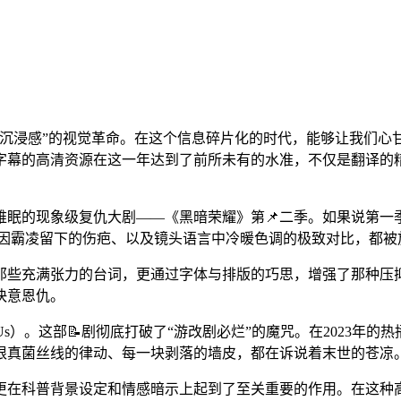
于“沉浸感”的视觉革命。在这个信息碎片化的时代，能够让我们
字幕的高清资源在这一年达到了前所未有的水准，不仅是翻译的精
难眠的现象级复仇大剧——《黑暗荣耀》第📌二季。如果说第一
些因霸凌留下的伤疤、以及镜头语言中冷暖色调的极致对比，都被
那些充满张力的台词，更通过字体与排版的巧思，增强了那种压
快意恩仇。
ofUs）。这部📝剧彻底打破了“游改剧必烂”的魔咒。在2023
根真菌丝线的律动、每一块剥落的墙皮，都在诉说着末世的苍凉
更在科普背景设定和情感暗示上起到了至关重要的作用。在这种