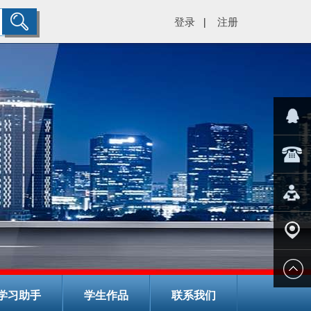
登录
注册
|
="color:#
在线客
029-
服
8266782
在线报
名
学校地
学习助手
学生作品
联系我们
址