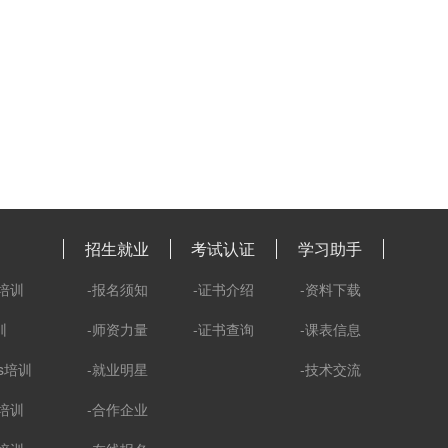
招生就业
考试认证
学习助手
培训
-报名须知
-证书介绍
-资料下载
训
-师资力量
-证书查询
-课表信息
ks培训
-就业明星
-技术交流
培训
-合作企业