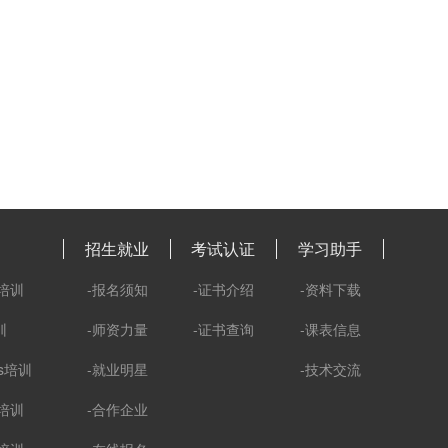
招生就业
考试认证
学习助手
培训
-报名须知
-证书介绍
-资料下载
训
-师资力量
-证书查询
-课表信息
ks培训
-就业明星
-技术交流
培训
-合作企业