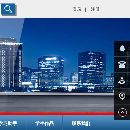
登录
注册
|
="color:#
在线客
029-
服
8266782
在线报
名
学校地
学习助手
学生作品
联系我们
址