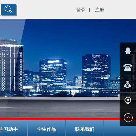
登录
注册
|
="color:#
在线客
029-
服
8266782
在线报
名
学校地
学习助手
学生作品
联系我们
址