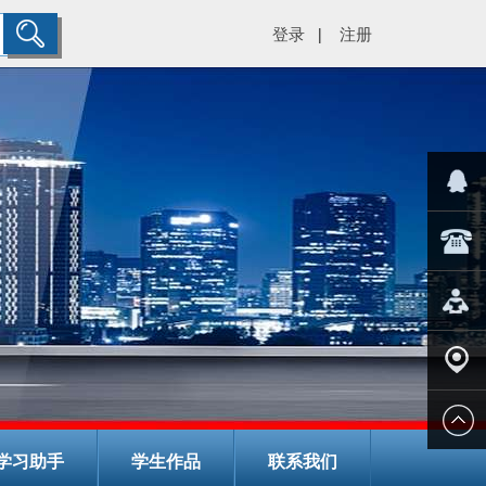
登录
注册
|
="color:#
在线客
029-
服
8266782
在线报
名
学校地
学习助手
学生作品
联系我们
址