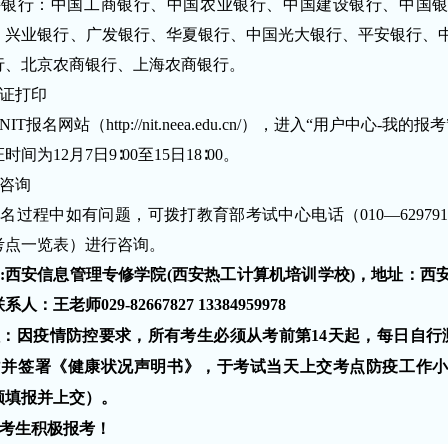
持银行：中国工商银行、中国农业银行、中国建设银行、中国
、兴业银行、广发银行、华夏银行、中国光大银行、平安银行、
行、北京农商银行、上海农商银行。
证打印
NIT报名网站（
http://nit.neea.edu.cn/
），进入“用户中心-我的报
间为12月7日9∶00至15日18∶00。
咨询
名过程中如有问题，可拨打教育部考试中心电话（010—6297916
考点一览表）进行咨询。
:
西安信息管理专修学院(西安热工计算机培训学校
)，地址：
西
联系人：
王老师
029-82667827 13384959978
：因疫情防控要求，所有考生必须从考前第14天起，每日自行
”并签署《健康状况声明书》，于考试当天上交考点防疫工作
须填报并上交）。
考生积极报考！