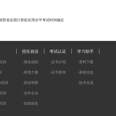
年陕西省全国计算机应用水平考试时间确定
招生就业
考试认证
学习助手
培训
-报名须知
-证书介绍
-资料下载
训
-师资力量
-证书查询
-课表信息
ks培训
-就业明星
-技术交流
培训
-合作企业
培训
-在线报名