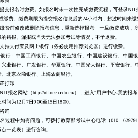
缴费
提交报名时缴费。如报名时未一次性完成缴费流程，可登录NIT报
完成缴费。缴费期限为提交报名信息后的24小时内，超过时间未
缴费前修改或删除报考信息，重新选择报考，一旦缴费成功，
成的错报、漏报或当天无法参加考试等情况，不予退费。
支持支付宝及网上银行（务必使用推荐浏览器）进行缴费。
持银行：中国工商银行、中国农业银行、中国建设银行、中国
、兴业银行、广发银行、华夏银行、中国光大银行、平安银行、
行、北京农商银行、上海农商银行。
证打印
NIT报名网站（
http://nit.neea.edu.cn/
），进入“用户中心-我的报
间为12月7日9∶00至15日18∶00。
咨询
名过程中如有问题，可拨打教育部考试中心电话（010—6297916
考点一览表）进行咨询。