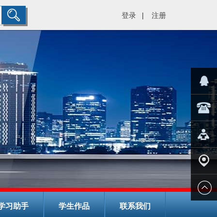
登录
注册
|
="color:#
在线客
029-
服
8266782
在线报
名
学校地
学习助手
学生作品
联系我们
址