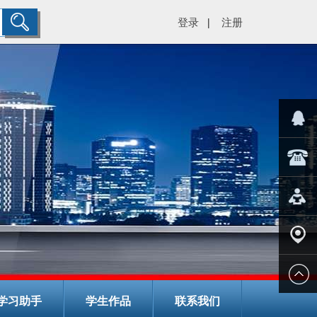
登录
注册
|
="color:#
在线客
029-
服
8266782
在线报
名
学校地
学习助手
学生作品
联系我们
址